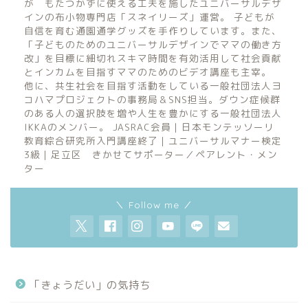
が もたつかずに使える工夫を施したユニバーサルデザ
インの布小物専門店「スネイリーズ」運営。 子どもが
自信を育む通園通学グッズを手作りしています。また、
「子どものためのユニバーサルデザインでママの働き方
改」を目標に細切れスキマ時間を有効活用して社会貢献
とインカムを目指すママのためのビデオ講座も主宰。
他に、共生社会を目指す活動をしている一般社団法人ヨ
コハマプロジェクトの事務局＆SNS担当。ダウン症候群
のある人の選択肢を増や人生を豊かにする一般社団法人
IKKAのメンバー。 JASRAC会員｜日本モンテッソーリ
教育綜合研究所入門講座終了｜ユニバーサルマナー検定
3級｜足立区 きかせてサポーター／ペアレント・メン
ター
＼ Follow me ／
「きょうだい」の気持ち